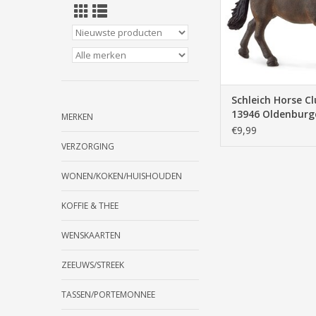
jongen,
TOEVOEGEN AAN WI
Schleich Horse C
13946 Oldenburg
MERKEN
Hengst
€9,99
VERZORGING
WONEN/KOKEN/HUISHOUDEN
KOFFIE & THEE
WENSKAARTEN
ZEEUWS/STREEK
TASSEN/PORTEMONNEE