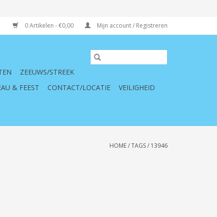
0 Artikelen - €0,00
Mijn account / Registreren
TEN
ZEEUWS/STREEK
AU & FEEST
CONTACT/LOCATIE
VEILIGHEID
HOME
/
TAGS
/
13946