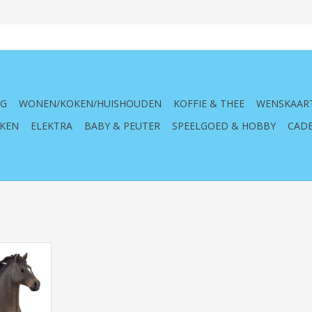
NG
WONEN/KOKEN/HUISHOUDEN
KOFFIE & THEE
WENSKAAR
KEN
ELEKTRA
BABY & PEUTER
SPEELGOED & HOBBY
CADE
ub, 13946
, mannetje,
, paard,
peelfiguur,
eren meisje,