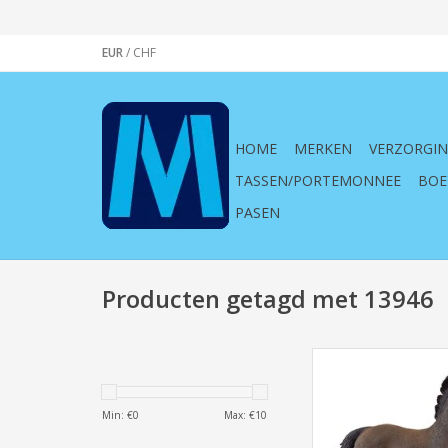
EUR
/
CHF
HOME
MERKEN
VERZORGI
TASSEN/PORTEMONNEE
BOE
PASEN
Producten getagd met 13946
Schleich, Horse Cl
,Oldenburger ,Hengst
Oldenburger Hengst
Min: €
0
Max: €
10
spelen, speelgoed, s
rollenspel, kind, kind