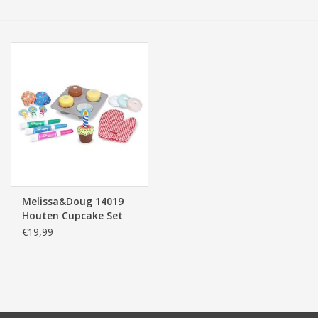
Tassen/Portemonnee
Boeken
Elektra
Baby & Peuter
Speelgoed & hobby
Melissa&Doug 14019
Houten Cupcake Set
Cadeau & feest
€19,99
Contact/Locatie
Veiligheid