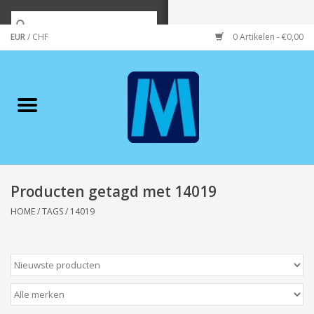
EUR
/
CHF
0 Artikelen - €0,00
Home
Merken
Verzorging
Wonen/koken/huishouden
Producten getagd met 14019
HOME
/
TAGS
/
14019
Koffie & thee
Wenskaarten
Zeeuws/Streek