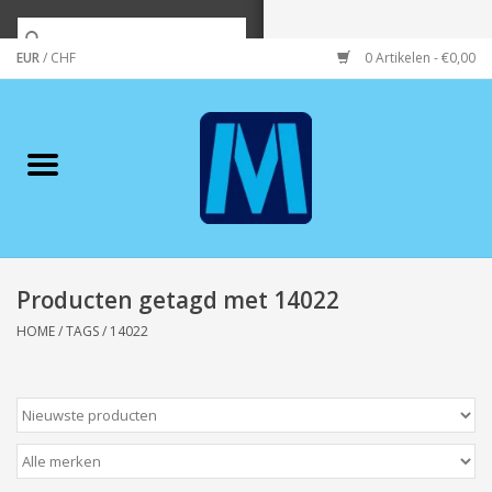
EUR
/
CHF
0 Artikelen - €0,00
Home
Merken
Verzorging
Wonen/koken/huishouden
Producten getagd met 14022
HOME
/
TAGS
/
14022
Koffie & thee
Wenskaarten
Zeeuws/Streek