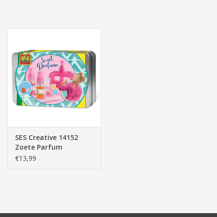
Tassen/Portemonnee
Boeken
Elektra
Baby & Peuter
Speelgoed & hobby
SES Creative 14152
Zoete Parfum
Cadeau & feest
€13,99
Contact/Locatie
Veiligheid