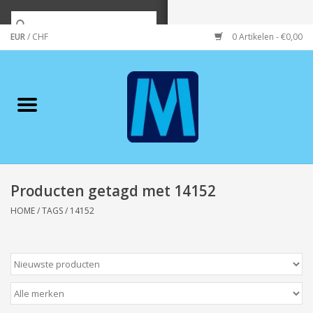
EUR
/
CHF
0 Artikelen - €0,00
Home
Merken
Verzorging
Wonen/koken/huishouden
Producten getagd met 14152
HOME
/
TAGS
/
14152
Koffie & thee
Wenskaarten
Zeeuws/Streek