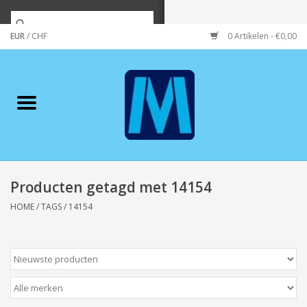
EUR
/
CHF
0 Artikelen - €0,00
Home
Merken
Verzorging
Wonen/koken/huishouden
Producten getagd met 14154
HOME
/
TAGS
/
14154
Koffie & thee
Wenskaarten
Zeeuws/Streek