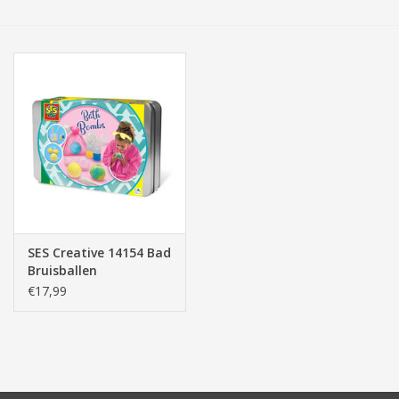
Tassen/Portemonnee
Boeken
Elektra
Baby & Peuter
Speelgoed & hobby
SES Creative 14154 Bad
Bruisballen
Cadeau & feest
€17,99
Contact/Locatie
Veiligheid