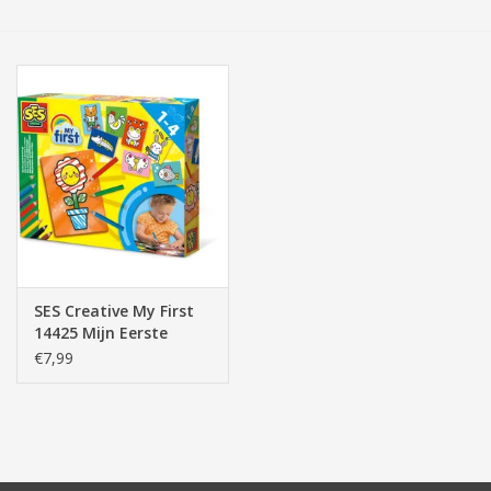
Tassen/Portemonnee
Boeken
Elektra
Baby & Peuter
Speelgoed & hobby
SES Creative My First
14425 Mijn Eerste
Cadeau & feest
Potloodtekeningen
€7,99
Contact/Locatie
Veiligheid