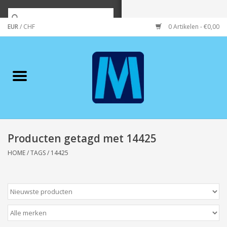
EUR
/
CHF
0 Artikelen - €0,00
Home
Merken
Verzorging
Wonen/koken/huishouden
Producten getagd met 14425
HOME
/
TAGS
/
14425
Koffie & thee
Wenskaarten
Zeeuws/Streek