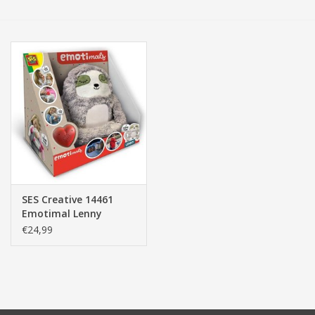
Tassen/Portemonnee
Boeken
Elektra
Baby & Peuter
Speelgoed & hobby
SES Creative 14461
Emotimal Lenny
Cadeau & feest
€24,99
Contact/Locatie
Veiligheid