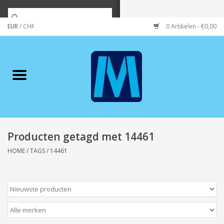
EUR
/
CHF
0 Artikelen - €0,00
Home
Merken
Verzorging
Wonen/koken/huishouden
Producten getagd met 14461
HOME
/
TAGS
/
14461
Koffie & thee
Wenskaarten
Zeeuws/Streek