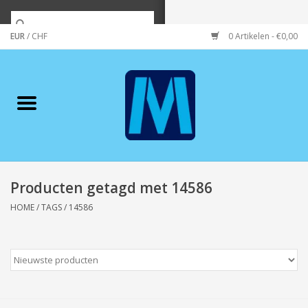
EUR
/
CHF
0 Artikelen - €0,00
Home
Merken
Verzorging
Wonen/koken/huishouden
Producten getagd met 14586
HOME
/
TAGS
/
14586
Koffie & thee
Wenskaarten
Zeeuws/Streek