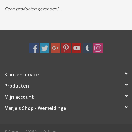
Geen producten gevonden!...
Tassen/Portemonnee
Boeken
Elektra
Baby & Peuter
Klantenservice
Speelgoed & hobby
Producten
Cadeau & feest
Mijn account
Marja's Shop - Wemeldinge
Contact/Locatie
Veiligheid
© Copyright 2026 Marja's Shop