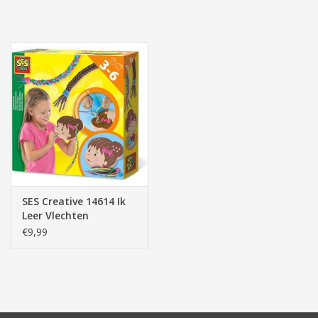
Tassen/Portemonnee
Boeken
Elektra
Baby & Peuter
Speelgoed & hobby
SES Creative 14614 Ik
Leer Vlechten
Cadeau & feest
€9,99
Contact/Locatie
Veiligheid