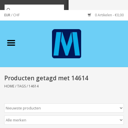
EUR
/
CHF
0 Artikelen - €0,00
Home
Merken
Verzorging
Wonen/koken/huishouden
Producten getagd met 14614
HOME
/
TAGS
/
14614
Koffie & thee
Wenskaarten
Zeeuws/Streek