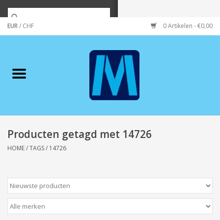
EUR
/
CHF
0 Artikelen - €0,00
Home
Merken
Verzorging
Wonen/koken/huishouden
Producten getagd met 14726
HOME
/
TAGS
/
14726
Koffie & thee
Wenskaarten
Zeeuws/Streek