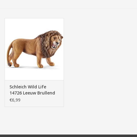
Tassen/Portemonnee
Boeken
Elektra
Baby & Peuter
Speelgoed & hobby
Schleich Wild Life
14726 Leeuw Brullend
Cadeau & feest
€6,99
Contact/Locatie
Veiligheid