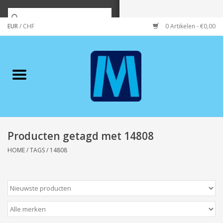
EUR
/
CHF
0 Artikelen - €0,00
Home
Merken
Verzorging
Wonen/koken/huishouden
Producten getagd met 14808
HOME
/
TAGS
/
14808
Koffie & thee
Wenskaarten
Zeeuws/Streek