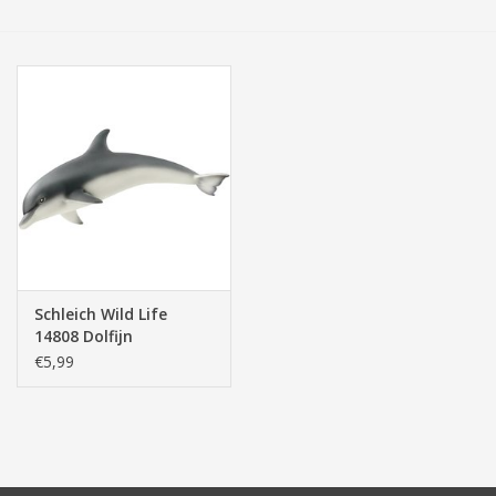
Tassen/Portemonnee
Boeken
Elektra
Baby & Peuter
Speelgoed & hobby
Schleich Wild Life
14808 Dolfijn
Cadeau & feest
€5,99
Contact/Locatie
Veiligheid