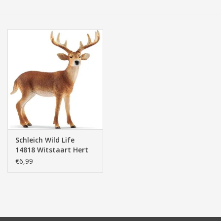
Tassen/Portemonnee
Boeken
Elektra
Baby & Peuter
Speelgoed & hobby
Schleich Wild Life
14818 Witstaart Hert
Cadeau & feest
€6,99
Contact/Locatie
Veiligheid