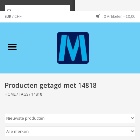
EUR
/
CHF
0 Artikelen - €0,00
Home
Merken
Verzorging
Wonen/koken/huishouden
Producten getagd met 14818
HOME
/
TAGS
/
14818
Koffie & thee
Wenskaarten
Zeeuws/Streek