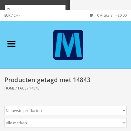
EUR
/
CHF
0 Artikelen - €0,00
Home
Merken
Verzorging
Wonen/koken/huishouden
Producten getagd met 14843
HOME
/
TAGS
/
14843
Koffie & thee
Wenskaarten
Zeeuws/Streek