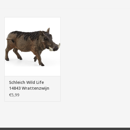
Tassen/Portemonnee
Boeken
Elektra
Baby & Peuter
Speelgoed & hobby
Schleich Wild Life
14843 Wrattenzwijn
Cadeau & feest
€5,99
Contact/Locatie
Veiligheid