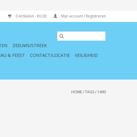
0 Artikelen - €0,00
Mijn account / Registreren
TEN
ZEEUWS/STREEK
AU & FEEST
CONTACT/LOCATIE
VEILIGHEID
HOME
/
TAGS
/
1490