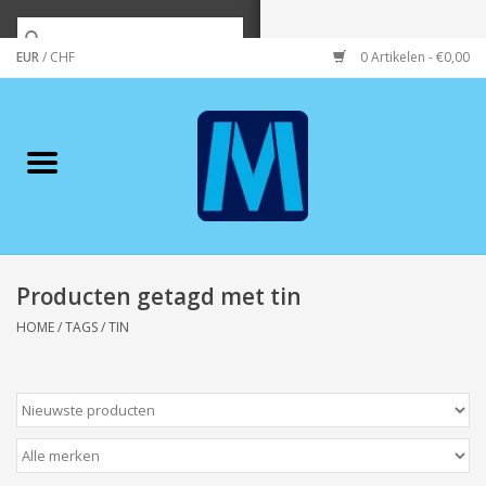
EUR
/
CHF
0 Artikelen - €0,00
Home
Merken
Verzorging
Wonen/koken/huishouden
Producten getagd met tin
HOME
/
TAGS
/
TIN
Koffie & thee
Wenskaarten
Zeeuws/Streek