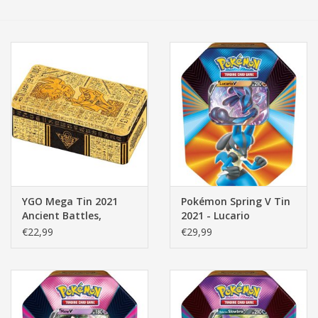
Tassen/Portemonnee
Boeken
Elektra
Baby & Peuter
Speelgoed & hobby
YGO Mega Tin 2021
Pokémon Spring V Tin
Ancient Battles,
2021 - Lucario
Cadeau & feest
Pharao's Gods
€22,99
€29,99
Contact/Locatie
Veiligheid