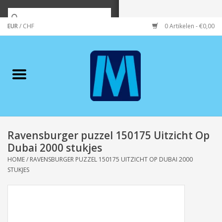
EUR
/
CHF
0 Artikelen - €0,00
Home
Merken
Verzorging
Wonen/koken/huishouden
Ravensburger puzzel 150175 Uitzicht Op
Dubai 2000 stukjes
Koffie & thee
HOME
/
RAVENSBURGER PUZZEL 150175 UITZICHT OP DUBAI 2000
STUKJES
Wenskaarten
Zeeuws/Streek