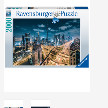
Tassen/Portemonnee
Boeken
Elektra
Baby & Peuter
Speelgoed & hobby
Cadeau & feest
Contact/Locatie
Veiligheid