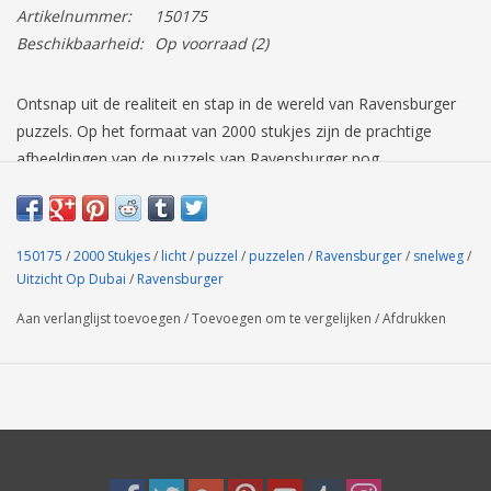
Artikelnummer:
150175
Beschikbaarheid:
Op voorraad
(2)
Ontsnap uit de realiteit en stap in de wereld van Ravensburger
puzzels. Op het formaat van 2000 stukjes zijn de prachtige
afbeeldingen van de puzzels van Ravensburger nog
indrukwekkender. Als je op zoek bent naar langer puzzelplezier,
dan is dit de juiste puzzel voor jou. Dankzij de met de hand
gemaakte stansmessen is de vormvariatie van de stukjes
150175
/
2000 Stukjes
/
licht
/
puzzel
/
puzzelen
/
Ravensburger
/
snelweg
/
oneindig. Jong en oud zullen genieten van deze Skyline
Uitzicht Op Dubai
/
Ravensburger
panorama puzzel met 2000 stukjes.
Aan verlanglijst toevoegen
/
Toevoegen om te vergelijken
/
Afdrukken
Voor kinderen en volwassenen vanaf 14 jaar.