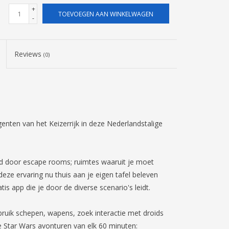
+
TOEVOEGEN AAN WINKELWAGEN
-
Reviews
(0)
genten van het Keizerrijk in deze Nederlandstalige
erd door escape rooms; ruimtes waaruit je moet
eze ervaring nu thuis aan je eigen tafel beleven
s app die je door de diverse scenario's leidt.
ruik schepen, wapens, zoek interactie met droids
e Star Wars avonturen van elk 60 minuten: