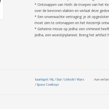
* Ontsnappen van Hoth: de troepen van het Keiz
over de bevroren vlakten en verlaat deze gedo
* Een onverwachte vertraging: je zit opgesloten
moet zien te ontsnappen en het Keizerrijk ontw
* Geheime missie op Jedha: een crimineel heeft
Jedha, een woestijnplaneet. Breng het artifact h
kaartspel
/
NL
/
Star
/
Unlock!
/
Wars
Aan verlan
/
Space Cowboys