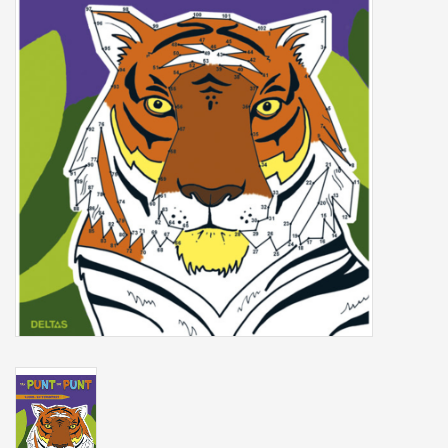
Tassen/Portemonnee
Boeken
Elektra
Baby & Peuter
Speelgoed & hobby
Cadeau & feest
Contact/Locatie
Veiligheid