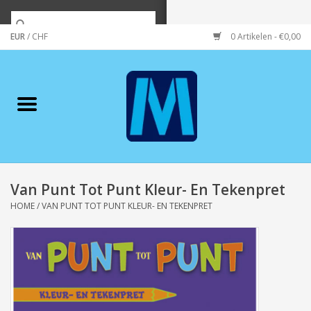
EUR
/
CHF
0 Artikelen - €0,00
Home
Merken
Verzorging
Wonen/koken/huishouden
Van Punt Tot Punt Kleur- En Tekenpret
HOME
/
VAN PUNT TOT PUNT KLEUR- EN TEKENPRET
Koffie & thee
Wenskaarten
Zeeuws/Streek