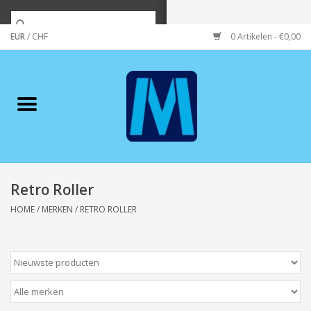
EUR
/
CHF
0 Artikelen - €0,00
Home
Merken
Verzorging
Wonen/koken/huishouden
Retro Roller
HOME
/
MERKEN
/
RETRO ROLLER
Koffie & thee
Wenskaarten
Zeeuws/Streek