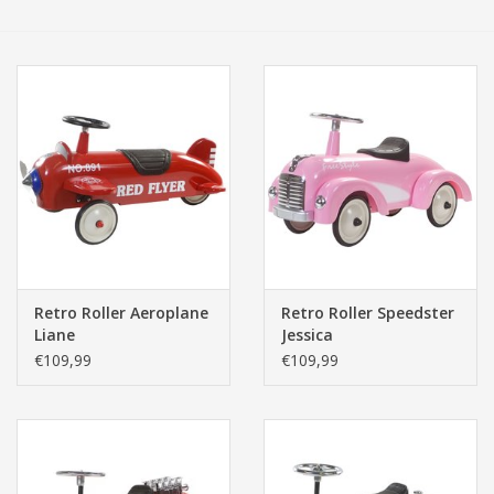
Tassen/Portemonnee
Boeken
Elektra
Baby & Peuter
Speelgoed & hobby
Retro Roller Aeroplane
Retro Roller Speedster
Liane
Jessica
Cadeau & feest
€109,99
€109,99
Contact/Locatie
Veiligheid