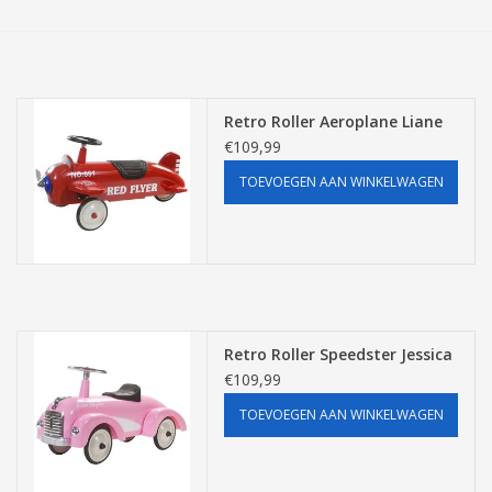
Tassen/Portemonnee
Boeken
Retro Roller Aeroplane Liane
€109,99
Elektra
TOEVOEGEN AAN WINKELWAGEN
Baby & Peuter
Speelgoed & hobby
Cadeau & feest
Retro Roller Speedster Jessica
€109,99
Contact/Locatie
TOEVOEGEN AAN WINKELWAGEN
Veiligheid