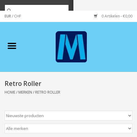
EUR
/
CHF
0 Artikelen - €0,00
Home
Merken
Verzorging
Wonen/koken/huishouden
Retro Roller
HOME
/
MERKEN
/
RETRO ROLLER
Koffie & thee
Wenskaarten
Zeeuws/Streek