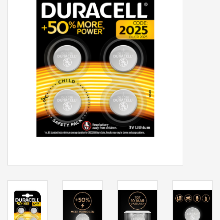
Tassen/Portemonnee
Boeken
Elektra
Baby & Peuter
Speelgoed & hobby
Cadeau & feest
Contact/Locatie
Veiligheid