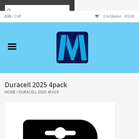
EUR
/
CHF
0 Artikelen - €0,00
Home
Merken
Verzorging
Wonen/koken/huishouden
Duracell 2025 4pack
HOME
/
DURACELL 2025 4PACK
Koffie & thee
Wenskaarten
Zeeuws/Streek