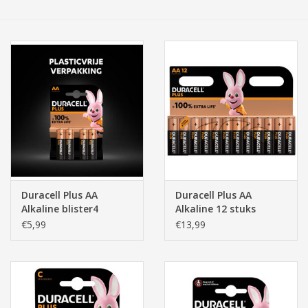
Tassen/Portemonnee
Boeken
Elektra
Baby & Peuter
Speelgoed & hobby
Duracell Plus AA
Duracell Plus AA
Alkaline blister4
Alkaline 12 stuks
Cadeau & feest
€5,99
€13,99
Contact/Locatie
Veiligheid