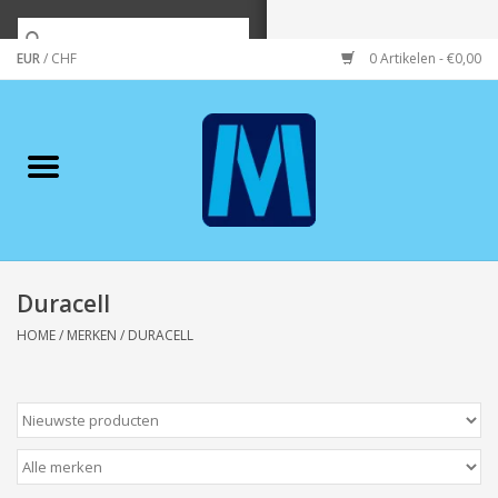
EUR
/
CHF
0 Artikelen - €0,00
Home
Merken
Verzorging
Wonen/koken/huishouden
Duracell
HOME
/
MERKEN
/
DURACELL
Koffie & thee
Wenskaarten
Zeeuws/Streek