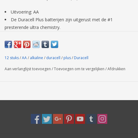
Uitvoering: AA
De Duracell Plus batterijen zijn uitgerust met de #1
presterende ultra chemistry.
Tot 100% langere levensduur.
Batterij type: Alkaline
Diameter: 15 mm
12 stuks
Lengte: 51 mm
/
AA
/
alkaline
/
duracell
/
plus
/
Duracell
Spanning: 1,5 V
Aan verlanglijst toevoegen
/
Toevoegen om te vergelijken
/
Afdrukken
Verpakkingsinhoud: 12
Verpakkingsvorm: Blister