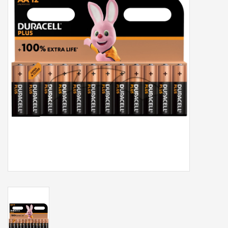
Tassen/Portemonnee
Boeken
Elektra
Baby & Peuter
Speelgoed & hobby
Cadeau & feest
Contact/Locatie
Veiligheid