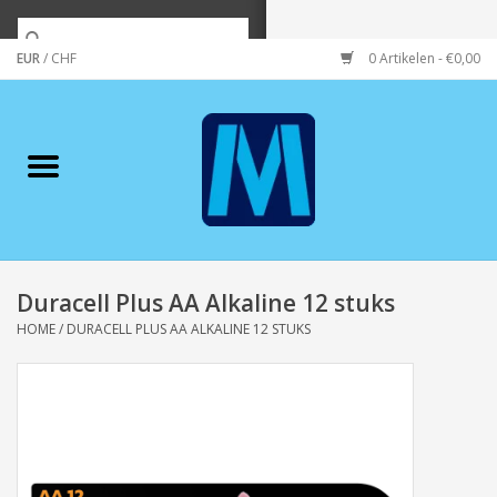
EUR
/
CHF
0 Artikelen - €0,00
Home
Merken
Verzorging
Wonen/koken/huishouden
Duracell Plus AA Alkaline 12 stuks
HOME
/
DURACELL PLUS AA ALKALINE 12 STUKS
Koffie & thee
Wenskaarten
Zeeuws/Streek