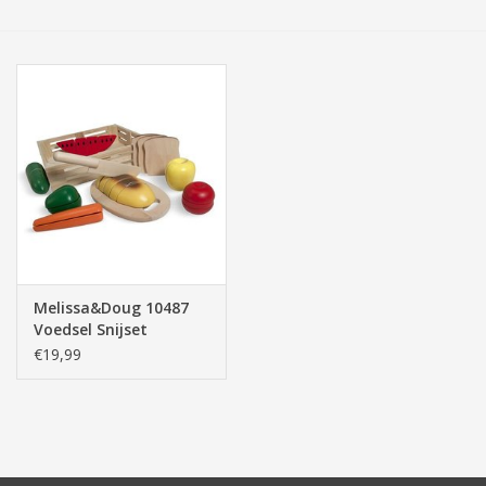
Tassen/Portemonnee
Boeken
Elektra
Baby & Peuter
Speelgoed & hobby
Melissa&Doug 10487
Voedsel Snijset
Cadeau & feest
€19,99
Contact/Locatie
Veiligheid