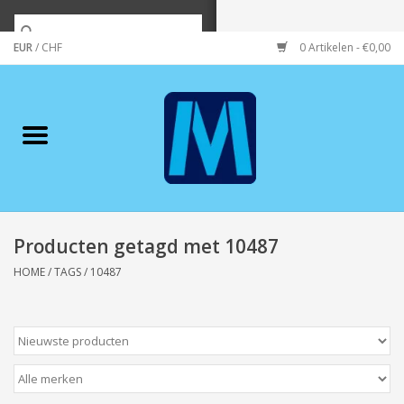
EUR
/
CHF
0 Artikelen - €0,00
Home
Merken
Verzorging
Wonen/koken/huishouden
Producten getagd met 10487
HOME
/
TAGS
/
10487
Koffie & thee
Wenskaarten
Zeeuws/Streek