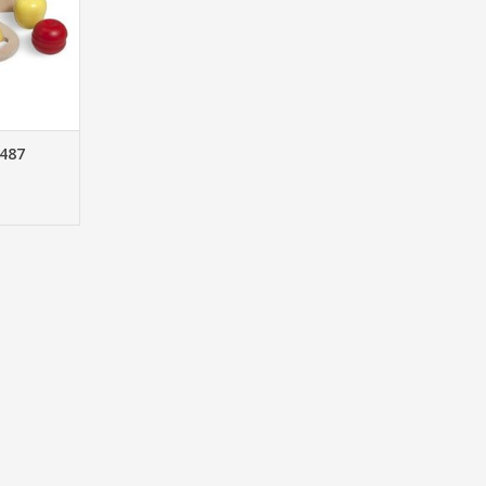
NKELWAGEN
487