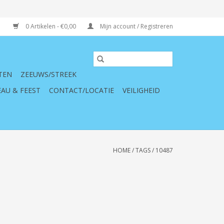
0 Artikelen - €0,00
Mijn account / Registreren
TEN
ZEEUWS/STREEK
AU & FEEST
CONTACT/LOCATIE
VEILIGHEID
HOME
/
TAGS
/
10487