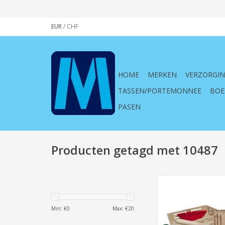
EUR
/
CHF
HOME
MERKEN
VERZORGI
TASSEN/PORTEMONNEE
BOE
PASEN
Producten getagd met 10487
cutting, food, voeds
klittenband, spele
gekleurd, multi, krat, s
Min: €
0
Max: €
20
10487, melissa an