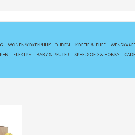
NG
WONEN/KOKEN/HUISHOUDEN
KOFFIE & THEE
WENSKAAR
KEN
ELEKTRA
BABY & PEUTER
SPEELGOED & HOBBY
CADE
el, eten,
n, kind,
nijset, set,
d doug,