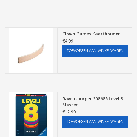
Tassen/Portemonnee
Boeken
Clown Games Kaarthouder
€4,99
Elektra
TOEVOEGEN AAN WINKELWAGEN
Baby & Peuter
Speelgoed & hobby
Cadeau & feest
Ravensburger 208685 Level 8
Master
€12,99
Contact/Locatie
TOEVOEGEN AAN WINKELWAGEN
Veiligheid