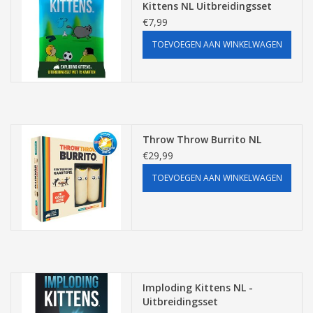
Kittens NL Uitbreidingsset
(15kaarten)
€7,99
TOEVOEGEN AAN WINKELWAGEN
Throw Throw Burrito NL
€29,99
TOEVOEGEN AAN WINKELWAGEN
Imploding Kittens NL -
Uitbreidingsset