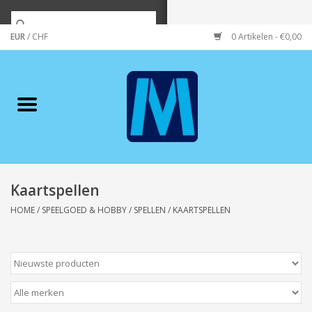
EUR
/
CHF
0 Artikelen - €0,00
Home
Merken
Verzorging
Wonen/koken/huishouden
Kaartspellen
HOME
/
SPEELGOED & HOBBY
/
SPELLEN
/
KAARTSPELLEN
Koffie & thee
Wenskaarten
Zeeuws/Streek