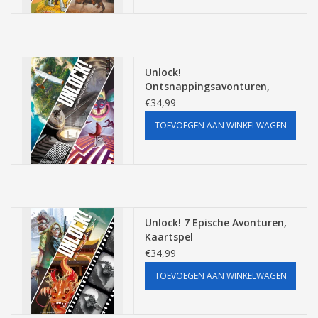
Unlock!
Ontsnappingsavonturen,
Kaartspel
€34,99
TOEVOEGEN AAN WINKELWAGEN
Unlock! 7 Epische Avonturen,
Kaartspel
€34,99
TOEVOEGEN AAN WINKELWAGEN