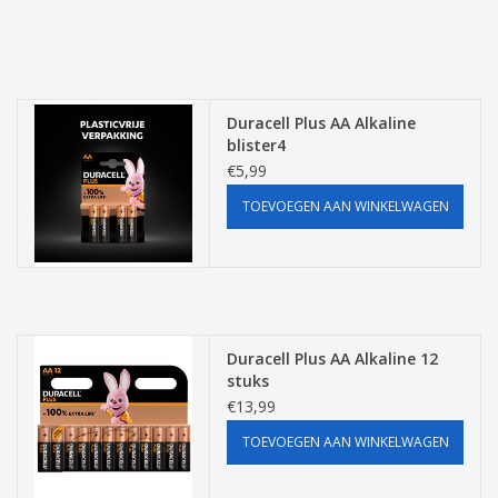
Tassen/Portemonnee
Boeken
Duracell Plus AA Alkaline
blister4
€5,99
Elektra
TOEVOEGEN AAN WINKELWAGEN
Baby & Peuter
Speelgoed & hobby
Cadeau & feest
Duracell Plus AA Alkaline 12
stuks
€13,99
Contact/Locatie
TOEVOEGEN AAN WINKELWAGEN
Veiligheid