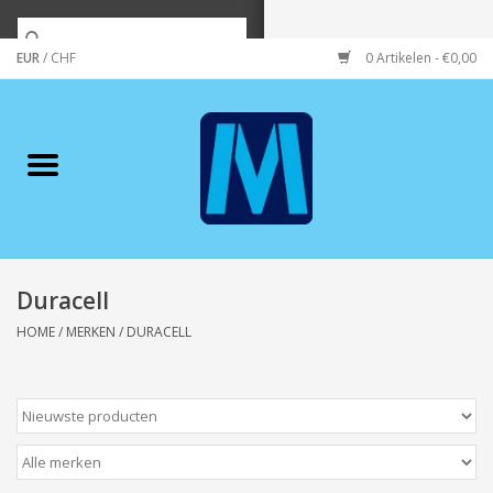
EUR
/
CHF
0 Artikelen - €0,00
Home
Merken
Verzorging
Wonen/koken/huishouden
Duracell
HOME
/
MERKEN
/
DURACELL
Koffie & thee
Wenskaarten
Zeeuws/Streek